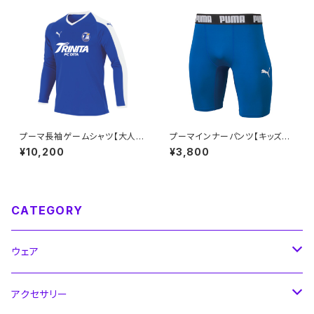
プーマ長袖ゲームシャツ【大人S
プーマインナーパンツ【キッズサ
～4XL】※受注生産（納期約1.5
イズ120～160】
¥10,200
¥3,800
か月）
CATEGORY
ウェア
シャツ
アクセサリー