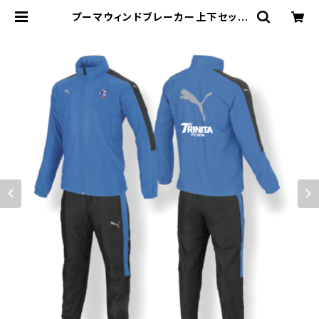
プーマウィンドブレーカー上下セット
【大人S～4XL】※受注生産（納期約2
か月） | 大分トリニータ～SCHOOL
SHOP～