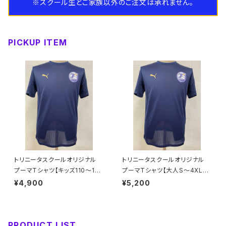
※スクール生とご家族以外のご注文は承れません。
大人サイズ
キッズ
スパイク
ピステ
ネックウォーマー
PICKUP ITEM
大人サイズ
トレーニングシューズ
キッズ
インナー
手袋
大人サイズ
キッズ
スウェット
バッグ
大人サイズ
コート
タオル
帽子
トリニータスクールオリジナル
トリニータスクールオリジナル
プーマTシャツ【キッズ110～16
プーマTシャツ【大人S～4XL】
0】※受注生産（納期約1.5か月）
※受注生産（納期約1.5か月）
¥4,900
¥5,200
PRODUCT LIST