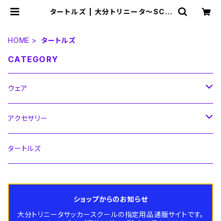
タートルズ | 大分トリニータ～SCH
OOL SHOP～
HOME
タートルズ
CATEGORY
ウェア
シャツ
アクセサリー
キッズ
パンツ
ストッキング
タートルズ
大人サイズ
キッズ
ジャージ
ボール
ショップからのお知らせ
大人サイズ
キッズ
ウィンドブレーカー
シューズ
大分トリニータサッカースクールの指定用品通販サイトです。