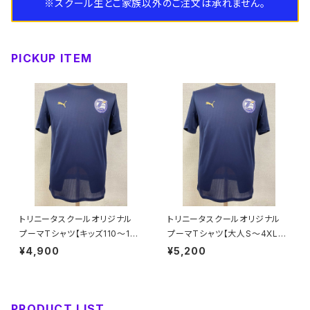
※スクール生とご家族以外のご注文は承れません。
大人サイズ
キッズ
スパイク
ピステ
ネックウォーマー
PICKUP ITEM
大人サイズ
トレーニングシューズ
キッズ
インナー
手袋
大人サイズ
キッズ
スウェット
バッグ
大人サイズ
コート
タオル
帽子
トリニータスクールオリジナル
トリニータスクールオリジナル
プーマTシャツ【キッズ110～16
プーマTシャツ【大人S～4XL】
0】※受注生産（納期約1.5か月）
※受注生産（納期約1.5か月）
¥4,900
¥5,200
PRODUCT LIST