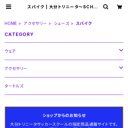
スパイク | 大分トリニータ～SCHOO
L SHOP～
HOME
アクセサリー
シューズ
スパイク
CATEGORY
ウェア
シャツ
アクセサリー
キッズ
パンツ
ストッキング
タートルズ
大人サイズ
キッズ
ジャージ
ボール
ショップからのお知らせ
大人サイズ
キッズ
ウィンドブレーカー
シューズ
大分トリニータサッカースクールの指定用品通販サイトです。