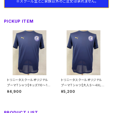
※スクール生とご家族以外のご注文は承れません。
大人サイズ
キッズ
スパイク
ピステ
ネックウォーマー
PICKUP ITEM
大人サイズ
トレーニングシューズ
キッズ
インナー
手袋
大人サイズ
キッズ
スウェット
バッグ
大人サイズ
コート
タオル
帽子
トリニータスクールオリジナル
トリニータスクールオリジナル
プーマTシャツ【キッズ110～16
プーマTシャツ【大人S～4XL】
0】※受注生産（納期約1.5か月）
※受注生産（納期約1.5か月）
¥4,900
¥5,200
PRODUCT LIST