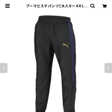
プーマピステパンツ【大人S～4XL】
※受注生産（納期約2か月） | 大分ト
リニータ～SCHOOL SHOP～