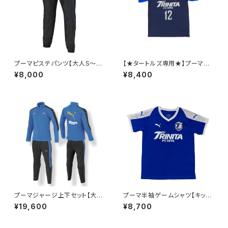
プーマピステパンツ【大人S～4
【★タートルズ専用★】プーマ半
XL】※受注生産（納期約2か月）
袖ゲームシャツ【キッズ110～16
¥8,000
¥8,400
0】※受注生産（納期約2か月）
プーマジャージ上下セット【大人
プーマ半袖ゲームシャツ【キッズ
S～4XL】※受注生産（納期約2.
110～160】※受注生産（納期約
¥19,600
¥8,700
5か月）
2か月～2.5か月）