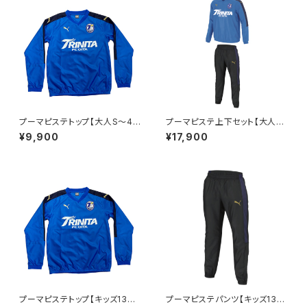
プーマピステトップ【大人S～4X
プーマピステ上下セット【大人S
L】※受注生産（納期約2か月）
～4XL】※受注生産（納期約2か
¥9,900
¥17,900
月）
プーマピステトップ【キッズ130
プーマピステパンツ【キッズ130