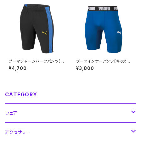
プーマジャージハーフパンツ【キ
プーマインナーパンツ【キッズサ
ッズ120～160】※受注生産（納
イズ120～160】
¥4,700
¥3,800
期約2.5か月）
CATEGORY
ウェア
シャツ
アクセサリー