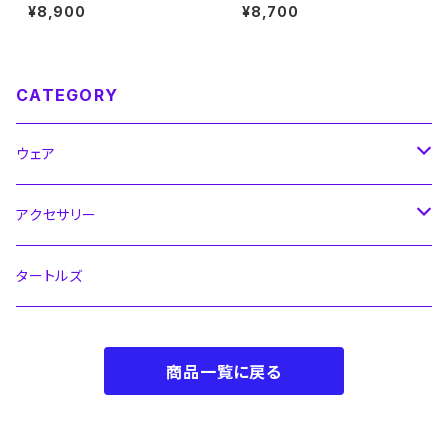
【キッズ130～160】※受注生産
110～160】※受注生産（納期約
¥8,900
¥8,700
（納期約2か月）
2か月～2.5か月）
CATEGORY
ウェア
シャツ
アクセサリー
キッズ
パンツ
ストッキング
タートルズ
大人サイズ
キッズ
ジャージ
ボール
商品一覧に戻る
大人サイズ
キッズ
ウィンドブレーカー
シューズ