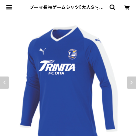
プーマ長袖ゲームシャツ【大人S～4X
L】※受注生産（納期約1.5か月） | 大
分トリニータ～SCHOOL SHOP～