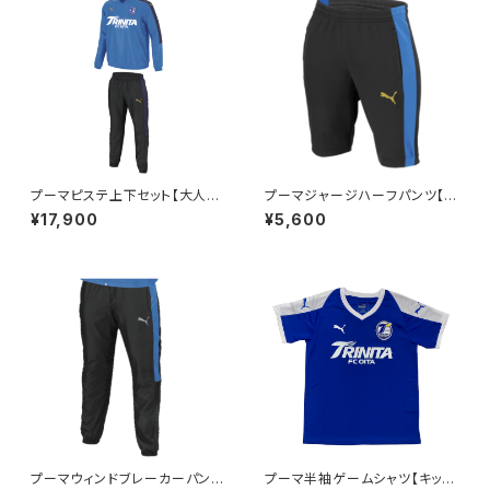
プーマピステ上下セット【大人S
プーマジャージハーフパンツ【大
～4XL】※受注生産（納期約2か
人S～4XL】※受注生産（納期約
¥17,900
¥5,600
月）
1.5か月）
プーマウィンドブレーカーパンツ
プーマ半袖ゲームシャツ【キッズ